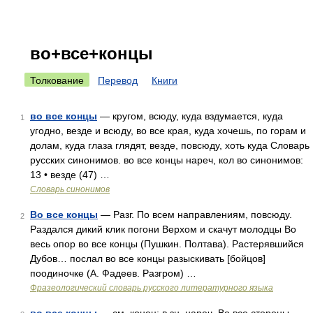
во+все+концы
Толкование
Перевод
Книги
во все концы
— кругом, всюду, куда вздумается, куда
1
угодно, везде и всюду, во все края, куда хочешь, по горам и
долам, куда глаза глядят, везде, повсюду, хоть куда Словарь
русских синонимов. во все концы нареч, кол во синонимов:
13 • везде (47) …
Словарь синонимов
Во все концы
— Разг. По всем направлениям, повсюду.
2
Раздался дикий клик погони Верхом и скачут молодцы Во
весь опор во все концы (Пушкин. Полтава). Растерявшийся
Дубов… послал во все концы разыскивать [бойцов]
поодиночке (А. Фадеев. Разгром) …
Фразеологический словарь русского литературного языка