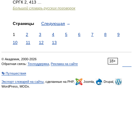
СРГК 2, 413 …
Большой словарь русских поговорок
Страницы
Следующая
→
1
2
3
4
5
6
7
8
9
10
11
12
13
© Академик, 2000-2026
18+
Обратная связь:
Техподдержка
,
Реклама на сайте
👣 Путешествия
Экспорт словарей на сайты
, сделанные на PHP,
Joomla,
Drupal,
WordPress, MODx.