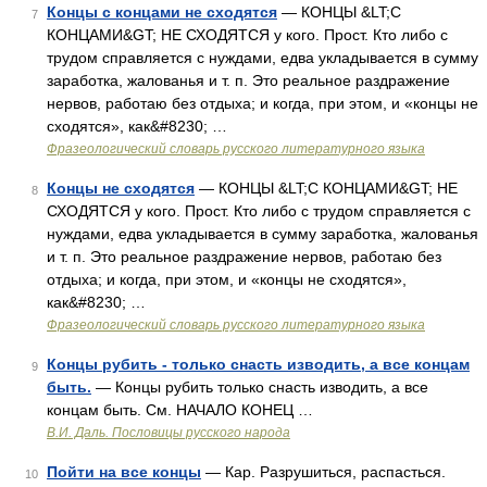
Концы с концами не сходятся
— КОНЦЫ &LT;С
7
КОНЦАМИ&GT; НЕ СХОДЯТСЯ у кого. Прост. Кто либо с
трудом справляется с нуждами, едва укладывается в сумму
заработка, жалованья и т. п. Это реальное раздражение
нервов, работаю без отдыха; и когда, при этом, и «концы не
сходятся», как&#8230; …
Фразеологический словарь русского литературного языка
Концы не сходятся
— КОНЦЫ &LT;С КОНЦАМИ&GT; НЕ
8
СХОДЯТСЯ у кого. Прост. Кто либо с трудом справляется с
нуждами, едва укладывается в сумму заработка, жалованья
и т. п. Это реальное раздражение нервов, работаю без
отдыха; и когда, при этом, и «концы не сходятся»,
как&#8230; …
Фразеологический словарь русского литературного языка
Концы рубить - только снасть изводить, а все концам
9
быть.
— Концы рубить только снасть изводить, а все
концам быть. См. НАЧАЛО КОНЕЦ …
В.И. Даль. Пословицы русского народа
Пойти на все концы
— Кар. Разрушиться, распасться.
10