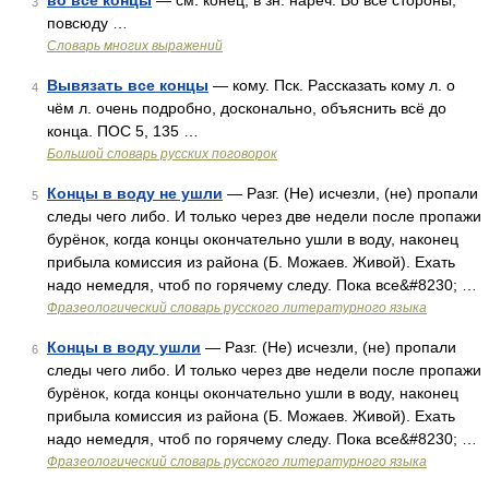
во все концы
— см. конец; в зн. нареч. Во все стороны,
3
повсюду …
Словарь многих выражений
Вывязать все концы
— кому. Пск. Рассказать кому л. о
4
чём л. очень подробно, досконально, объяснить всё до
конца. ПОС 5, 135 …
Большой словарь русских поговорок
Концы в воду не ушли
— Разг. (Не) исчезли, (не) пропали
5
следы чего либо. И только через две недели после пропажи
бурёнок, когда концы окончательно ушли в воду, наконец
прибыла комиссия из района (Б. Можаев. Живой). Ехать
надо немедля, чтоб по горячему следу. Пока все&#8230; …
Фразеологический словарь русского литературного языка
Концы в воду ушли
— Разг. (Не) исчезли, (не) пропали
6
следы чего либо. И только через две недели после пропажи
бурёнок, когда концы окончательно ушли в воду, наконец
прибыла комиссия из района (Б. Можаев. Живой). Ехать
надо немедля, чтоб по горячему следу. Пока все&#8230; …
Фразеологический словарь русского литературного языка